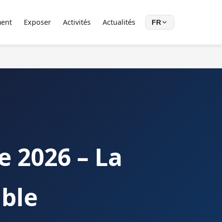
ent
Exposer
Activités
Actualités
FR
e 2026 – La
able