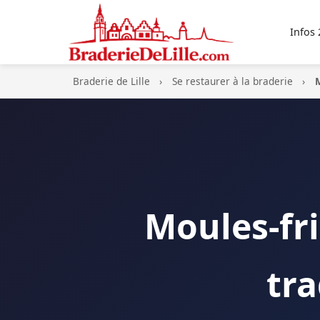
Infos
Braderie de Lille
Se restaurer à la braderie
M
Moules-fri
tra