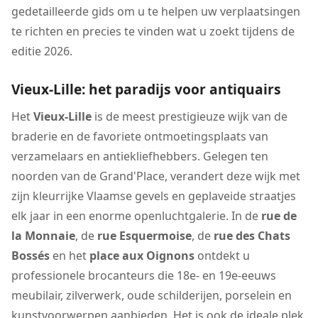
gedetailleerde gids om u te helpen uw verplaatsingen
te richten en precies te vinden wat u zoekt tijdens de
editie 2026.
Vieux-Lille: het paradijs voor antiquairs
Het
Vieux-Lille
is de meest prestigieuze wijk van de
braderie en de favoriete ontmoetingsplaats van
verzamelaars en antiekliefhebbers. Gelegen ten
noorden van de Grand'Place, verandert deze wijk met
zijn kleurrijke Vlaamse gevels en geplaveide straatjes
elk jaar in een enorme openluchtgalerie. In de
rue de
la Monnaie
, de
rue Esquermoise
, de
rue des Chats
Bossés
en het
place aux Oignons
ontdekt u
professionele brocanteurs die 18e- en 19e-eeuws
meubilair, zilverwerk, oude schilderijen, porselein en
kunstvoorwerpen aanbieden. Het is ook de ideale plek