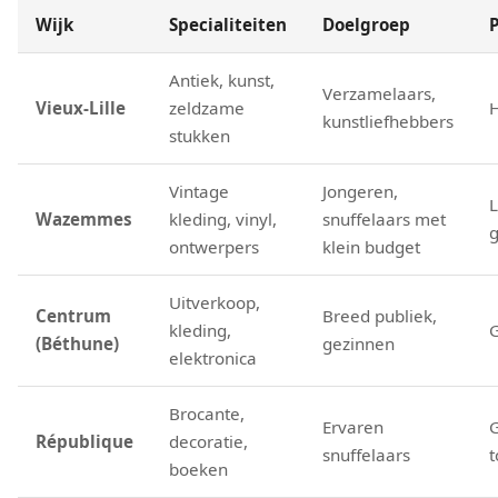
Wijk
Specialiteiten
Doelgroep
P
Antiek, kunst,
Verzamelaars,
Vieux-Lille
zeldzame
kunstliefhebbers
stukken
Vintage
Jongeren,
L
Wazemmes
kleding, vinyl,
snuffelaars met
ontwerpers
klein budget
Uitverkoop,
Centrum
Breed publiek,
kleding,
(Béthune)
gezinnen
elektronica
Brocante,
Ervaren
République
decoratie,
snuffelaars
t
boeken