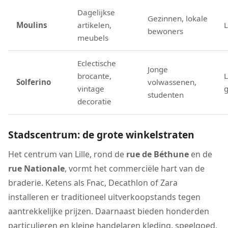
Dagelijkse
Gezinnen, lokale
Moulins
artikelen,
bewoners
meubels
Eclectische
Jonge
brocante,
L
Solferino
volwassenen,
vintage
studenten
decoratie
Stadscentrum: de grote winkelstraten
Het centrum van Lille, rond de
rue de Béthune
en de
rue Nationale
, vormt het commerciële hart van de
braderie. Ketens als Fnac, Decathlon of Zara
installeren er traditioneel uitverkoopstands tegen
aantrekkelijke prijzen. Daarnaast bieden honderden
particulieren en kleine handelaren kleding, speelgoed,