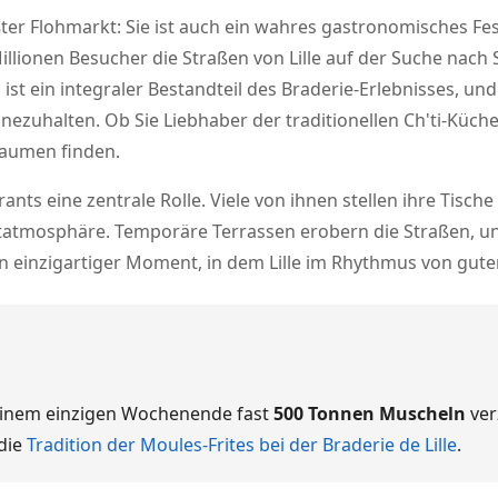
ößter Flohmarkt: Sie ist auch ein wahres gastronomisches Fes
illionen Besucher die Straßen von Lille auf der Suche nach
st ein integraler Bestandteil des Braderie-Erlebnisses, un
innezuhalten. Ob Sie Liebhaber der traditionellen Ch'ti-K
Gaumen finden.
rants eine zentrale Rolle. Viele von ihnen stellen ihre Tisc
estatmosphäre. Temporäre Terrassen erobern die Straßen,
t ein einzigartiger Moment, in dem Lille im Rhythmus von g
 einem einzigen Wochenende fast
500 Tonnen Muscheln
ver
 die
Tradition der Moules-Frites bei der Braderie de Lille
.