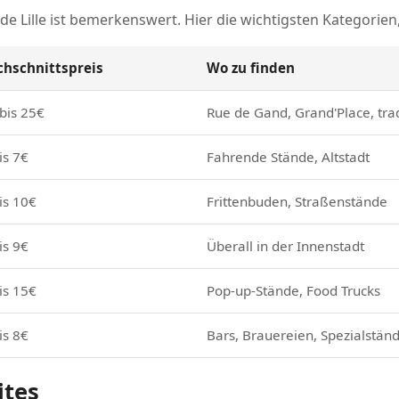
 de Lille ist bemerkenswert. Hier die wichtigsten Kategorie
chschnittspreis
Wo zu finden
bis 25€
Rue de Gand, Grand'Place, trad
is 7€
Fahrende Stände, Altstadt
is 10€
Frittenbuden, Straßenstände
is 9€
Überall in der Innenstadt
is 15€
Pop-up-Stände, Food Trucks
is 8€
Bars, Brauereien, Spezialstän
ites