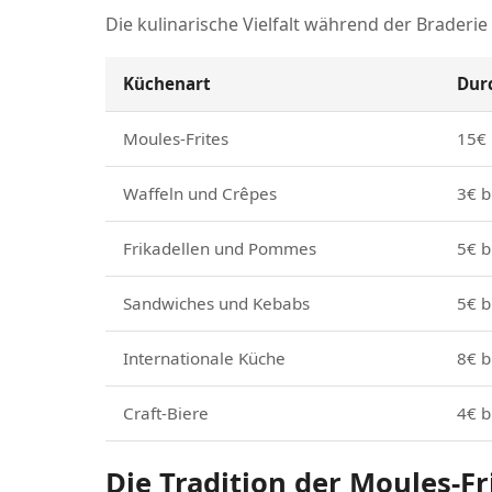
Die kulinarische Vielfalt während der Braderie
Küchenart
Dur
Moules-Frites
15€ 
Waffeln und Crêpes
3€ b
Frikadellen und Pommes
5€ b
Sandwiches und Kebabs
5€ b
Internationale Küche
8€ b
Craft-Biere
4€ b
Die Tradition der Moules-Fr