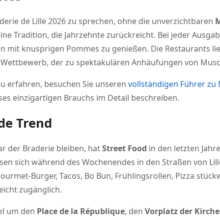
aderie de Lille 2026 zu sprechen, ohne die unverzichtbaren
M
 Tradition, die Jahrzehnte zurückreicht. Bei jeder Ausgabe
it knusprigen Pommes zu genießen. Die Restaurants liefe
r Wettbewerb, der zu spektakulären Anhäufungen von Musch
zu erfahren, besuchen Sie unseren
vollständigen Führer zu M
ses einzigartigen Brauchs im Detail beschreiben.
nde Trend
r der Braderie bleiben, hat
Street Food
in den letzten Jah
en sich während des Wochenendes in den Straßen von Lille 
ourmet-Burger, Tacos, Bo Bun, Frühlingsrollen, Pizza stück
eicht zugänglich.
gel um den
Place de la République
, den
Vorplatz der Kirch