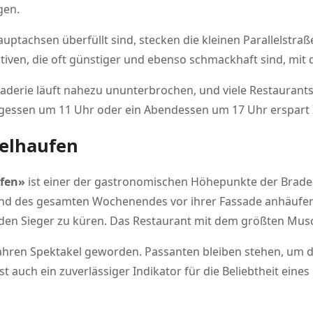
gen.
ptachsen überfüllt sind, stecken die kleinen Parallelstraße
tiven, die oft günstiger und ebenso schmackhaft sind, mit 
aderie läuft nahezu ununterbrochen, und viele Restaurant
agessen um 11 Uhr oder ein Abendessen um 17 Uhr erspart I
elhaufen
fen»
ist einer der gastronomischen Höhepunkte der Braderie
end des gesamten Wochenendes vor ihrer Fassade anhäufe
 den Sieger zu küren. Das Restaurant mit dem größten Mus
ahren Spektakel geworden. Passanten bleiben stehen, um d
 auch ein zuverlässiger Indikator für die Beliebtheit eine